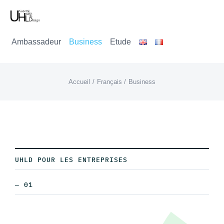
Passer
au
Ambassadeur
Business
Etude
contenu
Accueil
Français
Business
UHLD POUR LES ENTREPRISES
— 01